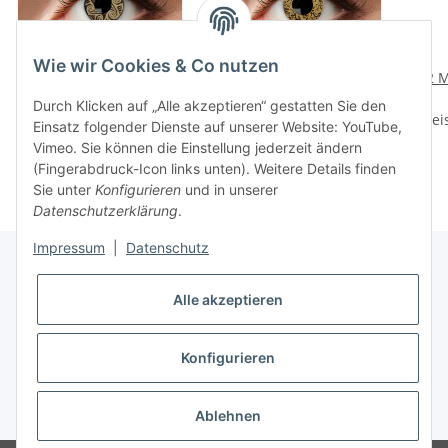
Wie wir Cookies & Co nutzen
12 Monatskontaktlinsen
12 Monatskontaktlinsen
12 M
Gold Swirls
Gold Sparkle
Durch Klicken auf „Alle akzeptieren“ gestatten Sie den
Preise nach Anmeldung
Preise nach Anmeldung
Prei
Einsatz folgender Dienste auf unserer Website: YouTube,
sichtbar
sichtbar
Vimeo. Sie können die Einstellung jederzeit ändern
(Fingerabdruck-Icon links unten). Weitere Details finden
Sie unter
Konfigurieren
und in unserer
Datenschutzerklärung
.
Impressum
|
Datenschutz
Alle akzeptieren
Informationen
Konfigurieren
Gesetzliche Informationen
* Alle Preise inkl. gesetzlicher USt.
Ablehnen