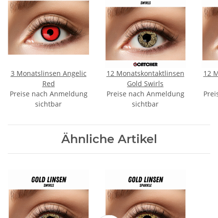
3 Monatslinsen Angelic
12 Monatskontaktlinsen
12 M
Red
Gold Swirls
Preise nach Anmeldung
Preise nach Anmeldung
Prei
sichtbar
sichtbar
Ähnliche Artikel