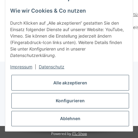
Wie wir Cookies & Co nutzen
Wochenlinsen Vampire
12 Monatslinsen
Natü
Grey
Vampire Grey
Durch Klicken auf „Alle akzeptieren“ gestatten Sie den
Preise nach Anmeldung
Preise nach Anmeldung
Prei
Einsatz folgender Dienste auf unserer Website: YouTube,
sichtbar
sichtbar
Vimeo. Sie können die Einstellung jederzeit ändern
(Fingerabdruck-Icon links unten). Weitere Details finden
Sie unter
Konfigurieren
und in unserer
Datenschutzerklärung
.
Impressum
|
Datenschutz
Alle akzeptieren
Informationen
Konfigurieren
Gesetzliche Informationen
* Alle Preise inkl. gesetzlicher USt.
Ablehnen
Powered by
JTL-Shop