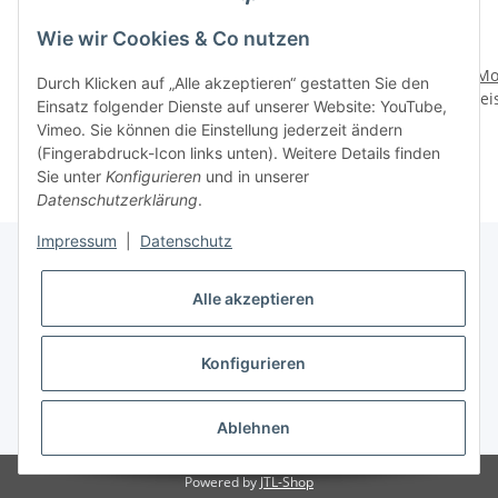
Wie wir Cookies & Co nutzen
12 Monatslinsen Dark
UV 1
Dream
Monatskontaktlinsen
Mo
Durch Klicken auf „Alle akzeptieren“ gestatten Sie den
Preise nach Anmeldung
Preise nach Anmeldung
Flash Blue
Prei
Bl
Einsatz folgender Dienste auf unserer Website: YouTube,
sichtbar
sichtbar
Vimeo. Sie können die Einstellung jederzeit ändern
(Fingerabdruck-Icon links unten). Weitere Details finden
Sie unter
Konfigurieren
und in unserer
Datenschutzerklärung
.
Impressum
|
Datenschutz
Alle akzeptieren
Informationen
Konfigurieren
Gesetzliche Informationen
* Alle Preise inkl. gesetzlicher USt.
Ablehnen
Powered by
JTL-Shop