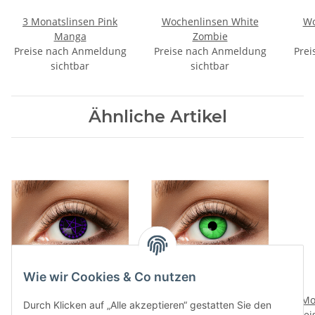
3 Monatslinsen Pink
Wochenlinsen White
Wo
Manga
Zombie
Preise nach Anmeldung
Preise nach Anmeldung
Prei
sichtbar
sichtbar
Ähnliche Artikel
Wie wir Cookies & Co nutzen
12 Monatslinsen Black
Wochenlinsen Electro
Butler
Green
Mo
Durch Klicken auf „Alle akzeptieren“ gestatten Sie den
Preise nach Anmeldung
Preise nach Anmeldung
Prei
Fl