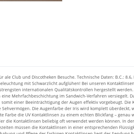
ür ale Club und Discotheken Besuche. Technische Daten: B.C.: 8.6,
Beleuchtung mit Schwarzlicht aufglühen! Bei unseren Kontaktlinse
rengsten internationalen Qualitätskontrollen hergestellt werden.
ch eine Mehrfachbeschichtung im Sandwich-Verfahren versiegelt. 
somit einer Beeinträchtigung der Augen effektiv vorgebeugt. Die 
e Sehvermögen. Die Augenfarbe der Iris wird komplett überdeckt, w
te Farbe die UV Kontaktlinsen zu einem echten Blickfang – genau w
 die Kontaktlinsen beliebig oft verwendet werden können. In der
zeiten müssen die Kontaktlinsen in einer entsprechenden Flüssigk
habung und Pflege der farbigen Kontaktlinsen liegt der Sendung 