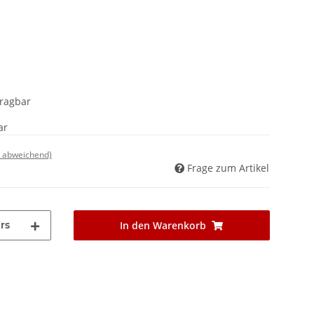
tragbar
ar
d abweichend)
Frage zum Artikel
rs
In den Warenkorb