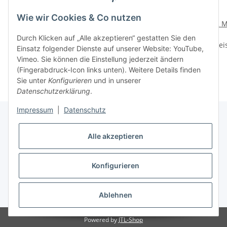
Wie wir Cookies & Co nutzen
UV 12
UV 12
12 M
Monatskontaktlinsen
Monatskontaktlinsen
Durch Klicken auf „Alle akzeptieren“ gestatten Sie den
Preise nach Anmeldung
Flash Green Diamond
Preise nach Anmeldung
Flash Green
Prei
Einsatz folgender Dienste auf unserer Website: YouTube,
sichtbar
sichtbar
Vimeo. Sie können die Einstellung jederzeit ändern
(Fingerabdruck-Icon links unten). Weitere Details finden
Sie unter
Konfigurieren
und in unserer
Datenschutzerklärung
.
Impressum
|
Datenschutz
Alle akzeptieren
Informationen
Konfigurieren
Gesetzliche Informationen
* Alle Preise inkl. gesetzlicher USt.
Ablehnen
Powered by
JTL-Shop