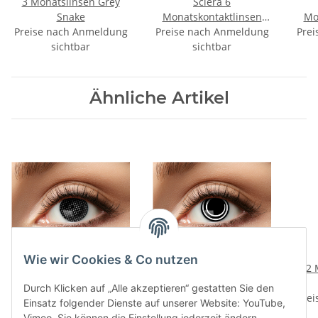
3 Monatslinsen Grey
Sclera 6
Snake
Monatskontaktlinsen
Mo
Preise nach Anmeldung
Preise nach Anmeldung
Black´n´White
Prei
sichtbar
sichtbar
Ähnliche Artikel
Wie wir Cookies & Co nutzen
12 Monatslinsen Black
12 Monatslinsen Black
12 
Screen
Spiral
Durch Klicken auf „Alle akzeptieren“ gestatten Sie den
Preise nach Anmeldung
Preise nach Anmeldung
Prei
Einsatz folgender Dienste auf unserer Website: YouTube,
sichtbar
sichtbar
Vimeo. Sie können die Einstellung jederzeit ändern