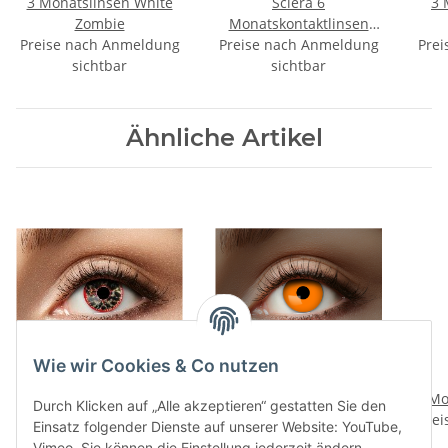
3 Monatslinsen White
Sclera 6
3 
Zombie
Monatskontaktlinsen
Preise nach Anmeldung
Preise nach Anmeldung
Black Eye
Prei
sichtbar
sichtbar
Ähnliche Artikel
Wie wir Cookies & Co nutzen
12 Monatslinsen Dark
UV 1
Dream
Monatskontaktlinsen
Mo
Durch Klicken auf „Alle akzeptieren“ gestatten Sie den
Preise nach Anmeldung
Preise nach Anmeldung
Flash Orange
Prei
Einsatz folgender Dienste auf unserer Website: YouTube,
sichtbar
sichtbar
Vimeo. Sie können die Einstellung jederzeit ändern