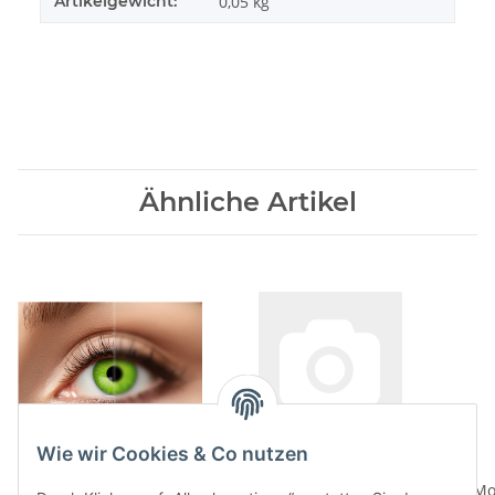
Artikelgewicht:
0,05
kg
Ähnliche Artikel
Wie wir Cookies & Co nutzen
Electro Green
1 Wochenlinsenlinsen
Kontaktlinse mit Minus
Electro Green (vegan)
Mo